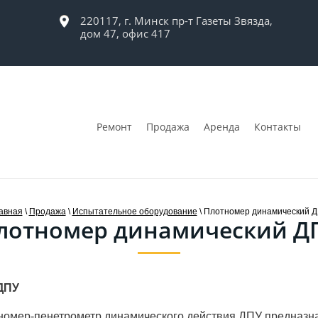
220117, г. Минск пр-т Газеты Звязда,
дом 47, офис 417
Ремонт
Продажа
Аренда
Контакты
авная
\
Продажа
\
Испытательное оборудование
\ Плотномер динамический 
лотномер динамический Д
ДПУ
омер-пенетрометр динамического действия ДПУ предназна